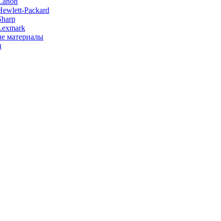
Canon
ewlett-Packard
Sharp
Lexmark
е материалы
ы