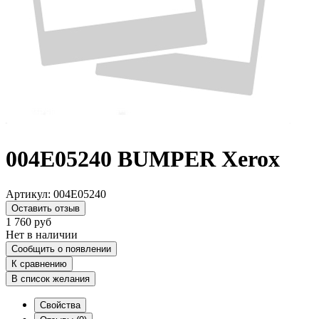
004E05240 BUMPER Xerox
Артикул:
004E05240
Оставить отзыв
1 760
руб
Нет в наличии
Сообщить о появлении
К сравнению
В список желания
Свойства