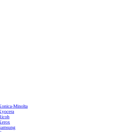
onica-Minolta
Kyocera
Ricoh
Xerox
Samsung