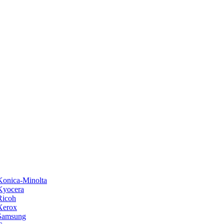
onica-Minolta
Kyocera
Ricoh
Xerox
Samsung