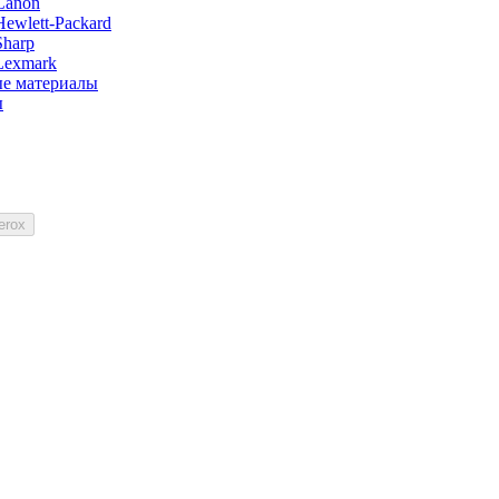
Canon
ewlett-Packard
Sharp
Lexmark
е материалы
ы
erox