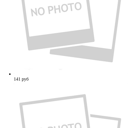
141
руб