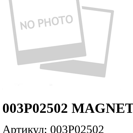
003P02502 MAGNET
Артикул:
003P02502