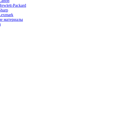
Canon
ewlett-Packard
Sharp
Lexmark
е материалы
ы