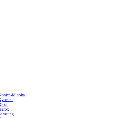
onica-Minolta
Kyocera
Ricoh
Xerox
Samsung