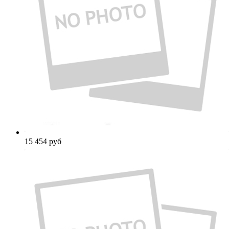
15 454
руб