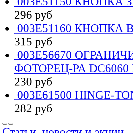
003E51150 КНОПКА 
296
руб
003E51160 КНОПКА 
315
руб
003E56670 ОГРАНИЧ
ФОТОРЕЦ-РА DC6060 
230
руб
003E61500 HINGE-TO
282
руб
Статьи, новости и акции