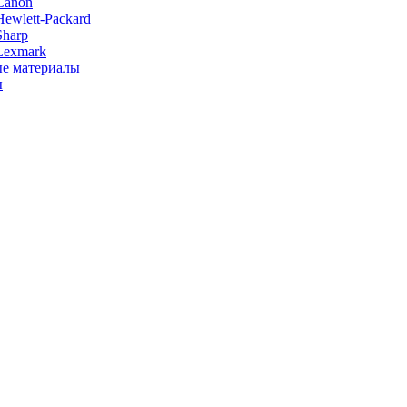
Canon
ewlett-Packard
Sharp
Lexmark
е материалы
ы