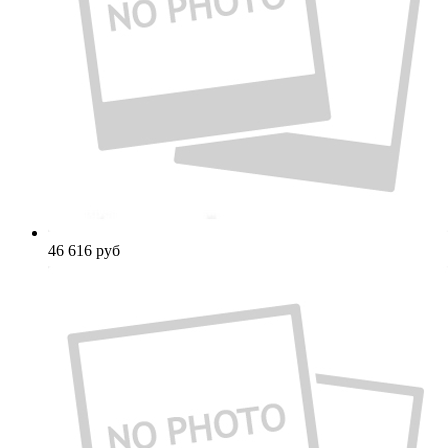
46 616
руб