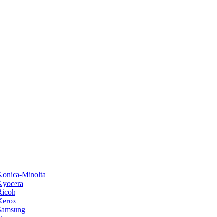
onica-Minolta
Kyocera
Ricoh
Xerox
Samsung