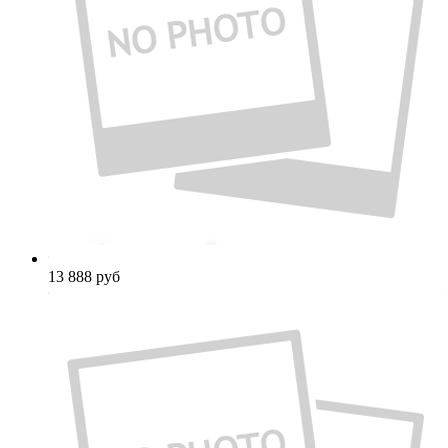
13 888
руб