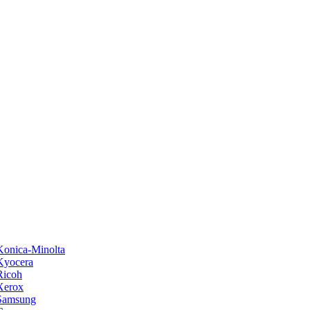
onica-Minolta
Kyocera
Ricoh
Xerox
Samsung