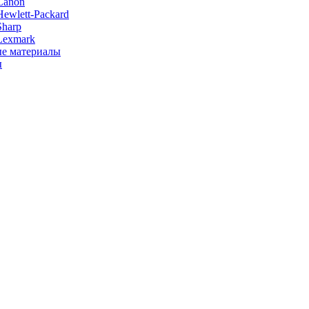
Canon
ewlett-Packard
Sharp
Lexmark
е материалы
ы