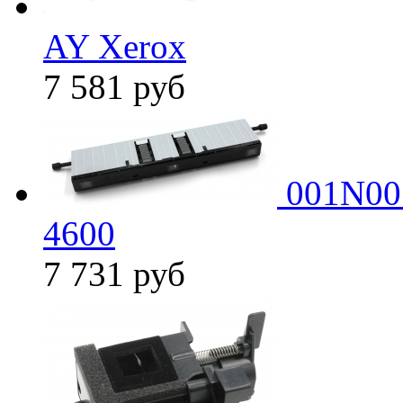
AY Xerox
7 581
руб
001N005
4600
7 731
руб