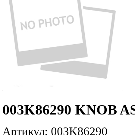
003K86290 KNOB AS
Артикул:
003K86290