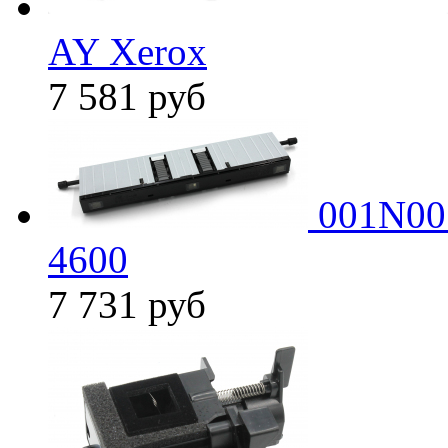
AY Xerox
7 581
руб
001N005
4600
7 731
руб