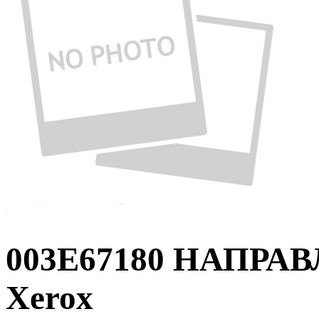
003E67180 НАПР
Xerox