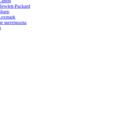
Canon
ewlett-Packard
Sharp
Lexmark
е материалы
ы