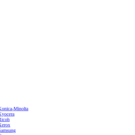
onica-Minolta
Kyocera
Ricoh
Xerox
Samsung