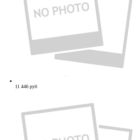
11 446
руб