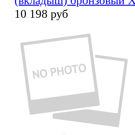
(вкладыш) бронзовый X
10 198
руб