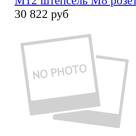
M12 штепсель M8 розет
30 822
руб