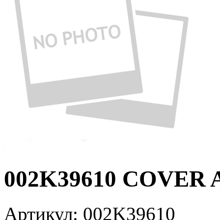
002K39610 COVER A
Артикул:
002K39610