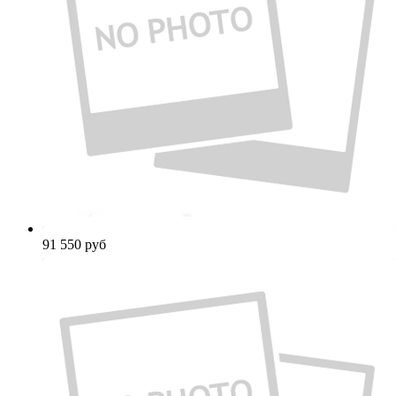
91 550
руб