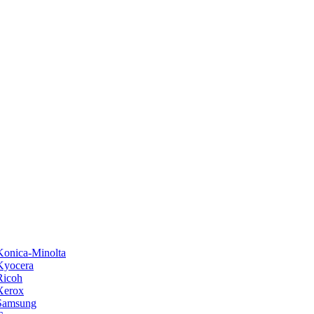
onica-Minolta
Kyocera
Ricoh
Xerox
Samsung