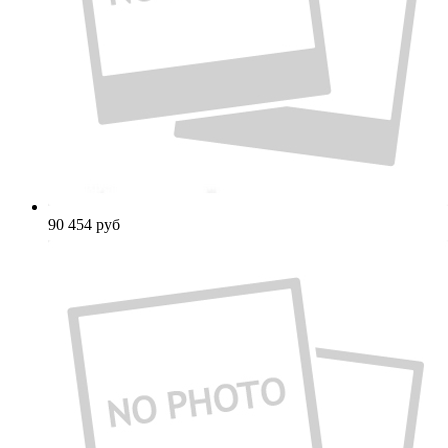
90 454
руб