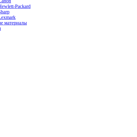
Canon
ewlett-Packard
Sharp
Lexmark
е материалы
ы