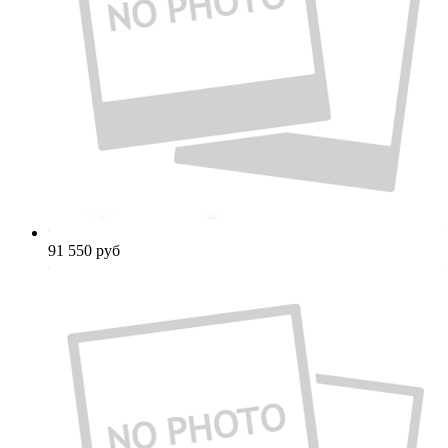
91 550
руб