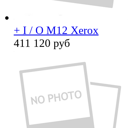
+ I / O M12 Xerox
411 120
руб