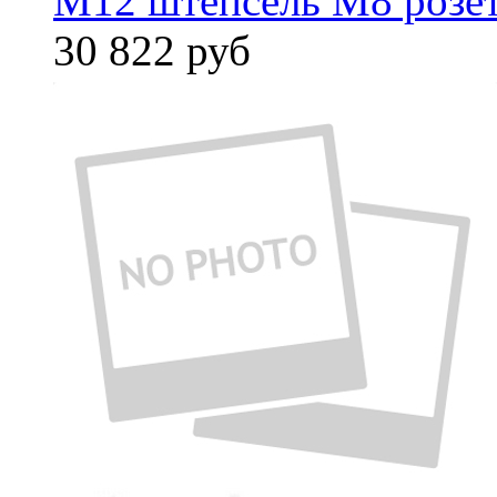
M12 штепсель M8 розет
30 822
руб