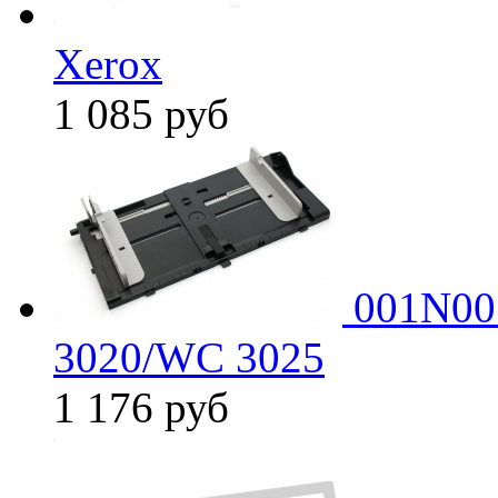
Xerox
1 085
руб
001N005
3020/WC 3025
1 176
руб