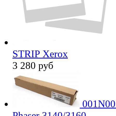
STRIP Xerox
3 280
руб
001N005
Phaser 3140/3160