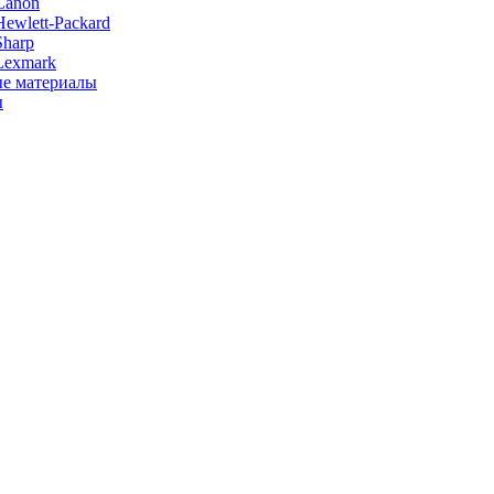
Canon
ewlett-Packard
Sharp
Lexmark
е материалы
ы