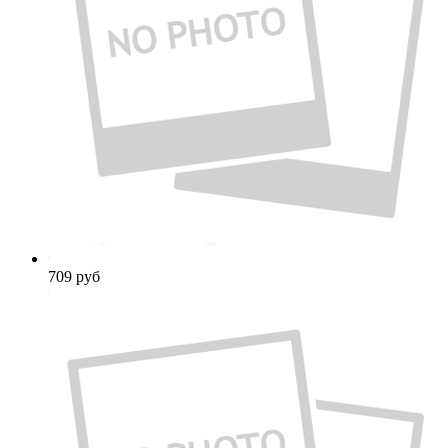
709
руб