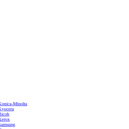
onica-Minolta
Kyocera
Ricoh
Xerox
Samsung