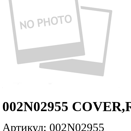
002N02955 COVER,
Артикул:
002N02955