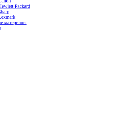
Canon
ewlett-Packard
Sharp
Lexmark
е материалы
ы