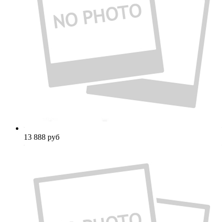
13 888
руб