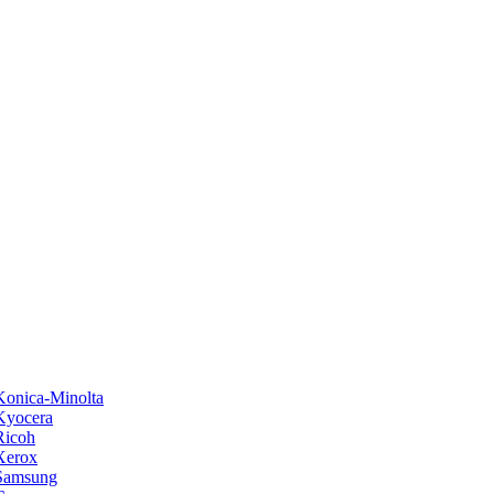
onica-Minolta
Kyocera
Ricoh
Xerox
Samsung