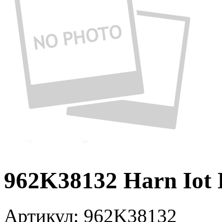
962K38132 Harn Iot
Артикул:
962K38132