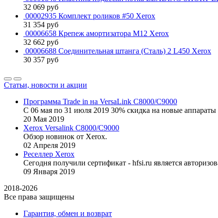
32 069
руб
00002935 Комплект роликов #50 Xerox
31 354
руб
00006658 Крепеж амортизатора М12 Xerox
32 662
руб
00006688 Соединительная штанга (Сталь) 2 L450 Xerox
30 357
руб
Статьи, новости и акции
Программа Trade in на VersaLink C8000/C9000
С 06 мая по 31 июля 2019 30% скидка на новые аппараты 
20
Мая
2019
Xerox Versalink C8000/C9000
Обзор новинок от Xerox.
02
Апреля
2019
Реселлер Xerox
Сегодня получили сертификат - hfsi.ru является автори
09
Января
2019
2018-2026
Все права защищены
Гарантия, обмен и возврат