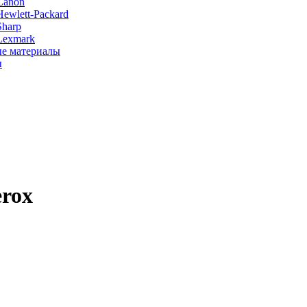
Canon
ewlett-Packard
Sharp
Lexmark
е материалы
ы
erox