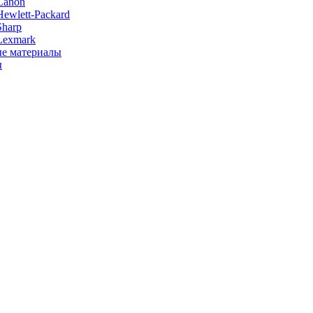
Canon
ewlett-Packard
Sharp
Lexmark
е материалы
ы