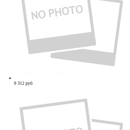
9 312
руб