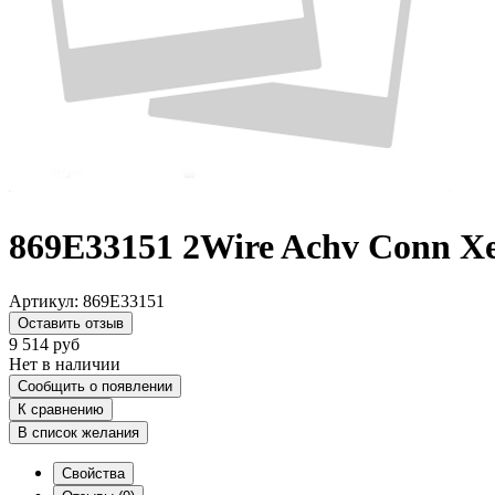
869E33151 2Wire Achv Conn X
Артикул:
869E33151
Оставить отзыв
9 514
руб
Нет в наличии
Сообщить о появлении
К сравнению
В список желания
Свойства