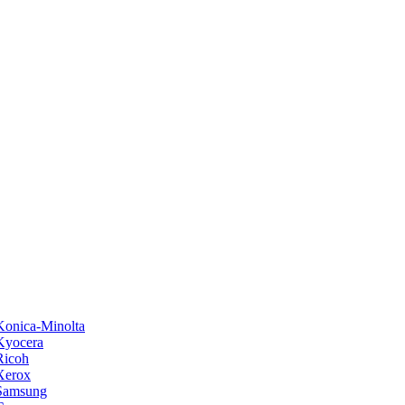
onica-Minolta
Kyocera
Ricoh
Xerox
Samsung