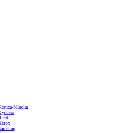
onica-Minolta
Kyocera
Ricoh
Xerox
Samsung