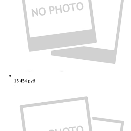
15 454
руб