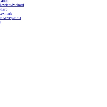
Canon
ewlett-Packard
Sharp
Lexmark
е материалы
ы