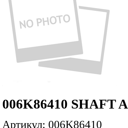
006K86410 SHAFT A
Артикул:
006K86410