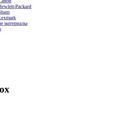
Canon
ewlett-Packard
Sharp
Lexmark
е материалы
ы
rox