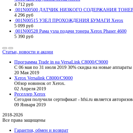
4 712
руб
001N00500 ДАТЧИК НИЗКОГО СОДЕРЖАНИЯ ТОНЕРА
4 296
руб
001N00515 УЗЕЛ ПРОХОЖДЕНИЯ БУМАГИ Xerox
5 099
руб
001N00528 Рама узла подачи тонера Xerox Phaser 4600
5 390
руб
Статьи, новости и акции
Программа Trade in на VersaLink C8000/C9000
С 06 мая по 31 июля 2019 30% скидка на новые аппараты 
20
Мая
2019
Xerox Versalink C8000/C9000
Обзор новинок от Xerox.
02
Апреля
2019
Реселлер Xerox
Сегодня получили сертификат - hfsi.ru является автори
09
Января
2019
2018-2026
Все права защищены
Гарантия, обмен и возврат