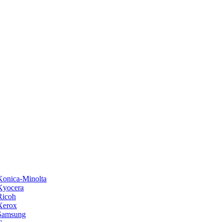
onica-Minolta
Kyocera
Ricoh
Xerox
Samsung