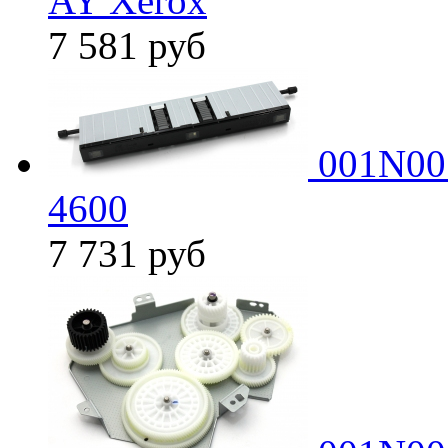
AY Xerox
7 581
руб
001N005
4600
7 731
руб