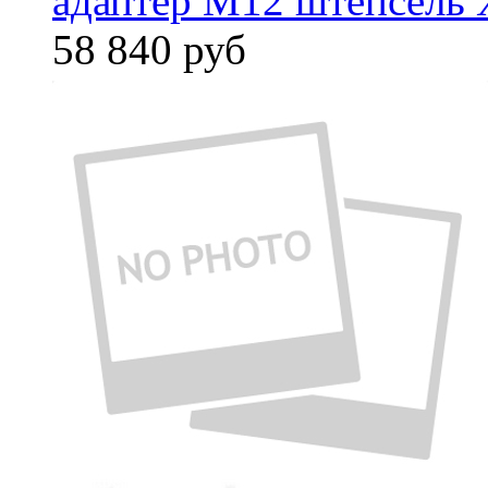
адаптер M12 штепсель 
58 840
руб