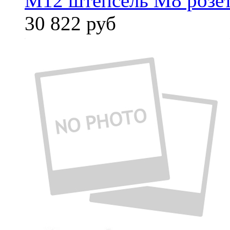
M12 штепсель M8 розет
30 822
руб