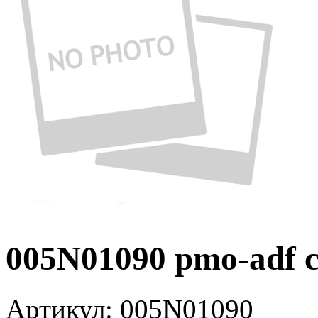
005N01090 pmo-adf c
Артикул:
005N01090