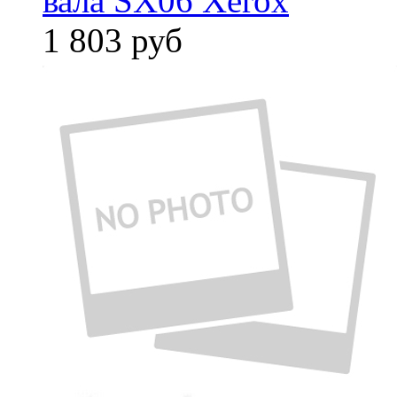
вала SX06 Xerox
1 803
руб