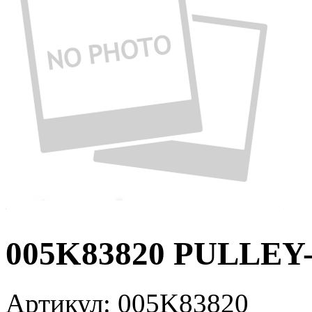
005K83820 PULLEY-
Артикул:
005K83820