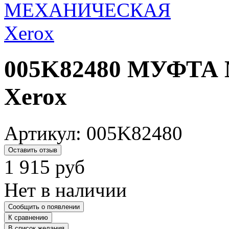
005K82480 МУФТ
Xerox
Артикул:
005K82480
Оставить отзыв
1 915
руб
Нет в наличии
Сообщить о появлении
К сравнению
В список желания