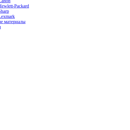
Canon
ewlett-Packard
Sharp
Lexmark
е материалы
ы