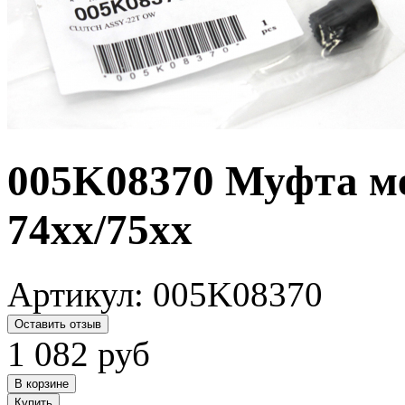
005K08370 Муфта м
74xx/75xx
Артикул:
005K08370
Оставить отзыв
1 082
руб
В корзине
Купить