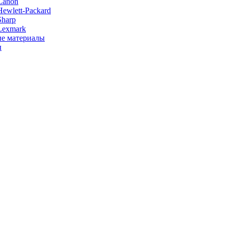
Canon
ewlett-Packard
Sharp
Lexmark
е материалы
ы