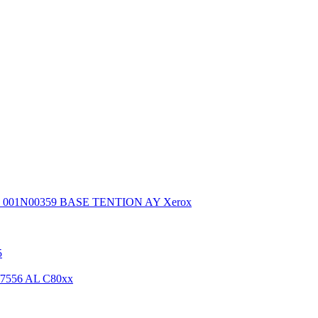
001N00359 BASE TENTION AY Xerox
5
/7556 AL C80xx