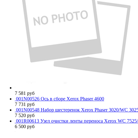
7 581
руб
001N00526 Ось в сборе Xerox Phaser 4600
7 731
руб
001N00548 Набор шестеренок Xerox Phaser 3020/WC 302
7 520
руб
001R00613 Узел очистки ленты переноса Xerox WC 7525
6 500
руб