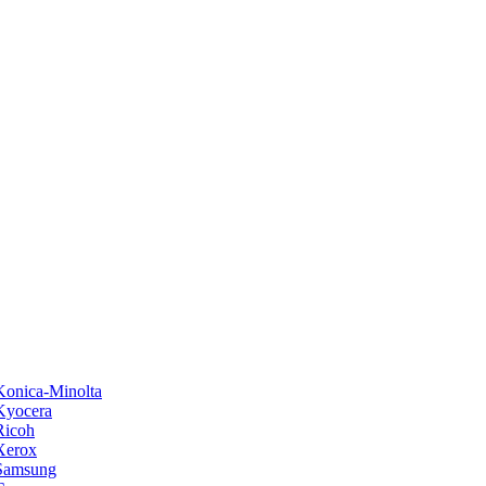
onica-Minolta
Kyocera
Ricoh
Xerox
Samsung