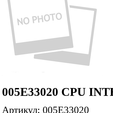
005E33020 CPU INT
Артикул:
005E33020