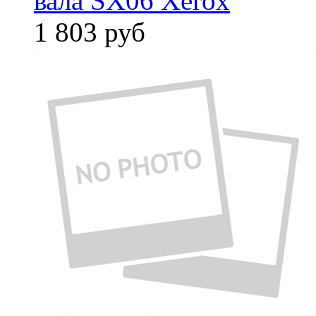
вала SX06 Xerox
1 803
руб