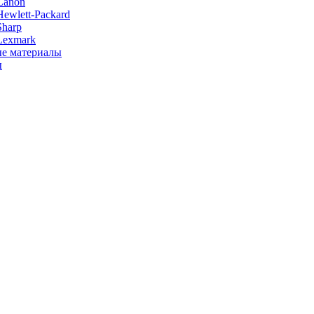
Canon
ewlett-Packard
Sharp
Lexmark
е материалы
ы