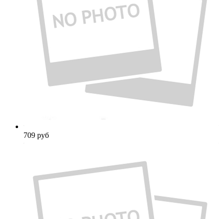
709
руб