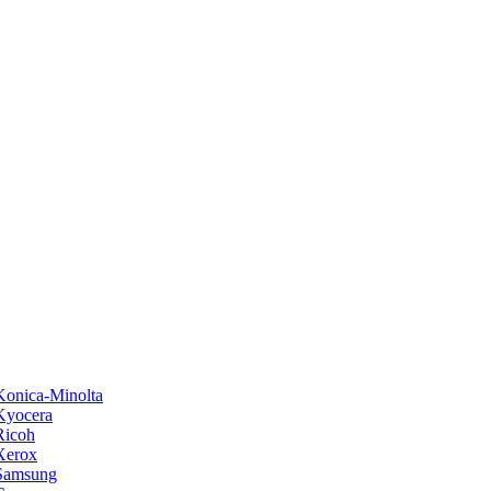
onica-Minolta
Kyocera
Ricoh
Xerox
Samsung