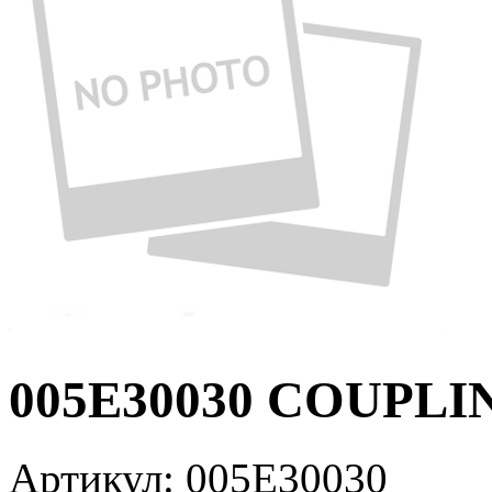
005E30030 COUPLI
Артикул:
005E30030