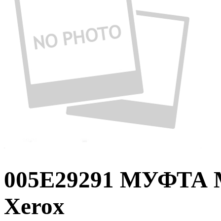
005E29291 МУФТ
Xerox