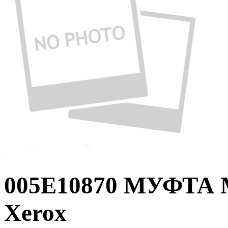
005E10870 МУФТ
Xerox