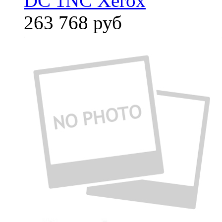
DC 1NC Xerox
263 768
руб