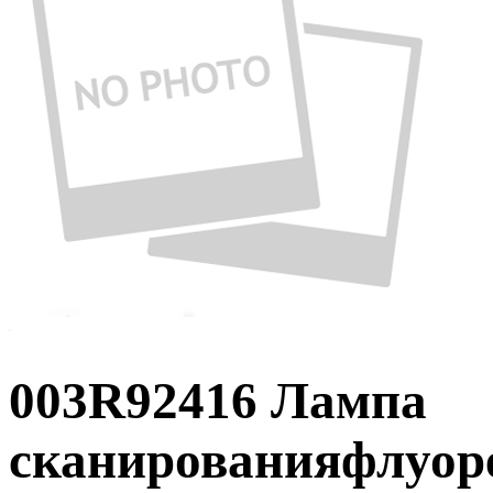
003R92416 Лампа
сканированияфлуор