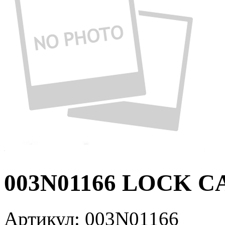
003N01166 LOCK C
Артикул:
003N01166