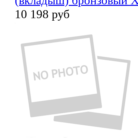
(вкладыш) бронзовый X
10 198
руб