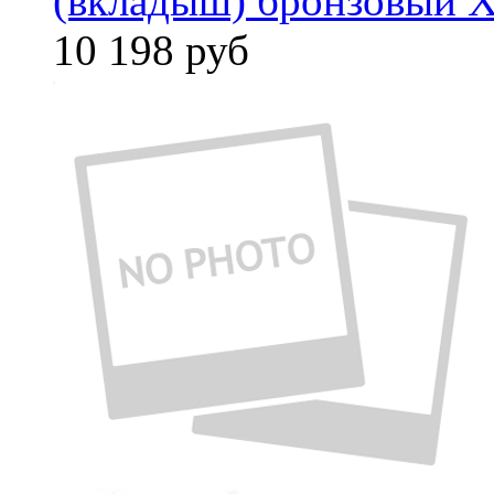
(вкладыш) бронзовый X
10 198
руб