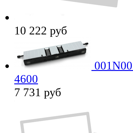
10 222
руб
001N005
4600
7 731
руб