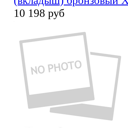
(вкладыш) бронзовый X
10 198
руб