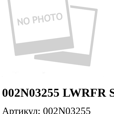
002N03255 LWRFR 
Артикул:
002N03255