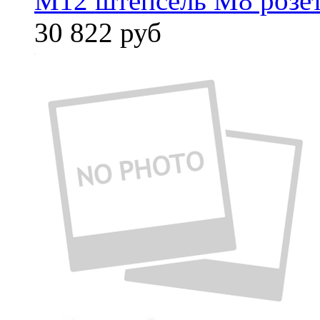
M12 штепсель M8 розет
30 822
руб