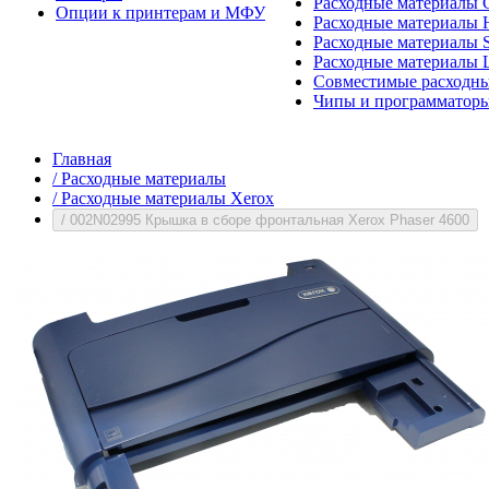
Расходные материалы 
Опции к принтерам и МФУ
Расходные материалы H
Расходные материалы 
Расходные материалы 
Совместимые расходны
Чипы и программатор
Главная
/
Расходные материалы
/
Расходные материалы Xerox
/
002N02995 Крышка в сборе фронтальная Xerox Phaser 4600