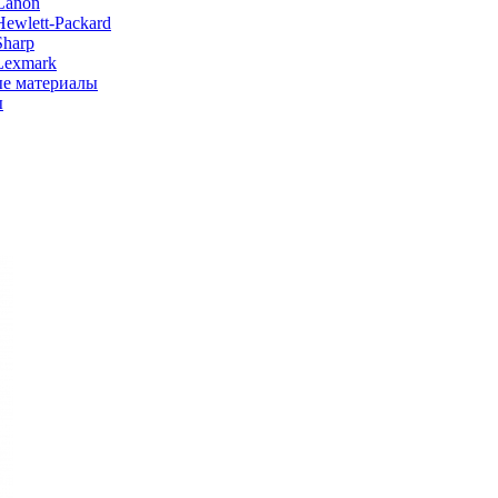
Canon
ewlett-Packard
Sharp
Lexmark
е материалы
ы