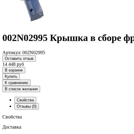
002N02995 Крышка в сборе фр
Артикул:
002N02995
Оставить отзыв
14 448
руб
В корзине
Купить
К сравнению
В список желания
Свойства
Отзывы
(0)
Свойства
Доставка