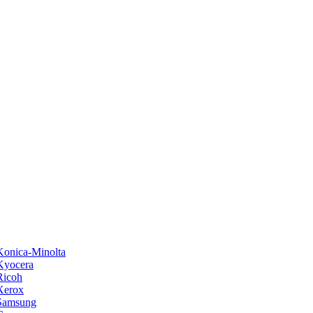
onica-Minolta
Kyocera
Ricoh
Xerox
Samsung