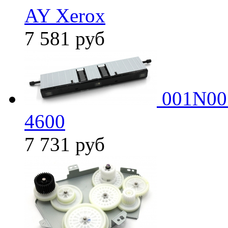
AY Xerox
7 581
руб
001N005
4600
7 731
руб